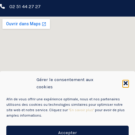
02 51 44 27 27
Gérer le consentement aux
cookies
Afin de vous offrir une expérience optimale, nous et nos partenaires
utilisons des cookies ou technologies similaires pour optimiser notre
site web et notre service. Cliquez sur
"En savoir plus"
pour avoir de plus
amples informations.
Accepter
Mentions Légales