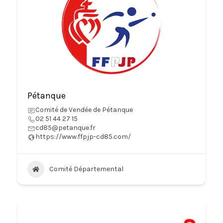
Pétanque
Comité de Vendée de Pétanque
02 51 44 27 15
cd85@petanque.fr
https://www.ffpjp-cd85.com/
Comité Départemental