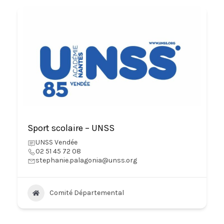
Sport scolaire – UNSS
UNSS Vendée
02 51 45 72 08
stephanie.palagonia@unss.org
Comité Départemental