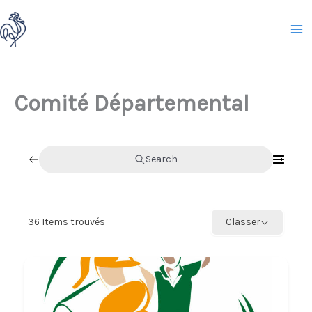
Aller
au
contenu
Comité Départemental
Search
36
Items trouvés
Classer