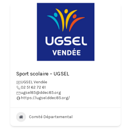
Sport scolaire – UGSEL
UGSEL Vendée
02 51 62 72 61
ugsel85@ddec85.org
https://ugsel.ddec85.org/
Comité Départemental