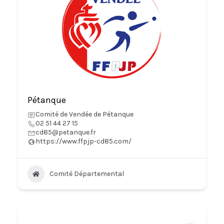
Pétanque
Comité de Vendée de Pétanque
02 51 44 27 15
cd85@petanque.fr
https://www.ffpjp-cd85.com/
Comité Départemental