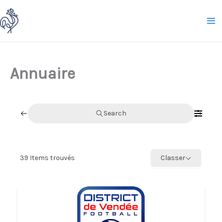
Aller
au
contenu
Annuaire
Search
39
Items trouvés
Classer