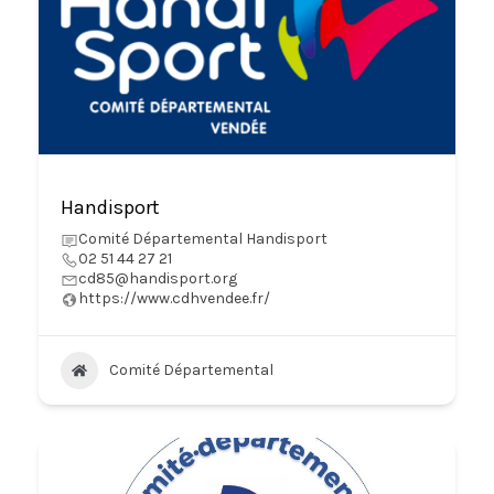
Handisport
Comité Départemental Handisport
02 51 44 27 21
cd85@handisport.org
https://www.cdhvendee.fr/
Comité Départemental