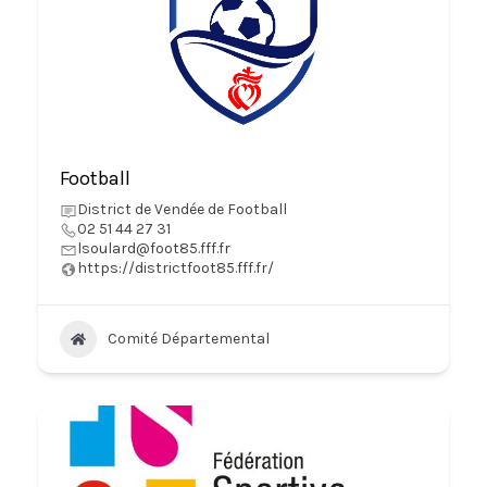
Football
District de Vendée de Football
02 51 44 27 31
lsoulard@foot85.fff.fr
https://districtfoot85.fff.fr/
Comité Départemental