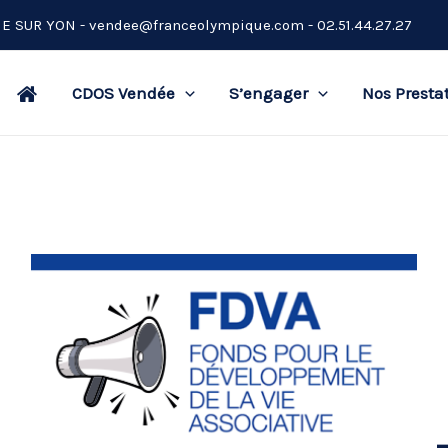
CHE SUR YON -
vendee@franceolympique.com
- 02.51.44.27.27
CDOS Vendée
S’engager
Nos Presta