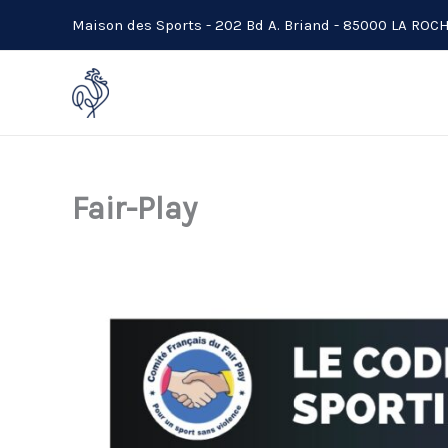
Aller
Maison des Sports - 202 Bd A. Briand - 85000 LA RO
au
contenu
Fair-Play