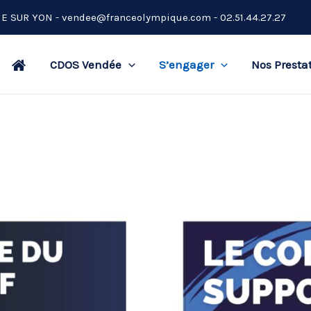
CHE SUR YON -
vendee@franceolympique.com
- 02.51.44.27.27
CDOS Vendée
S’engager
Nos Presta