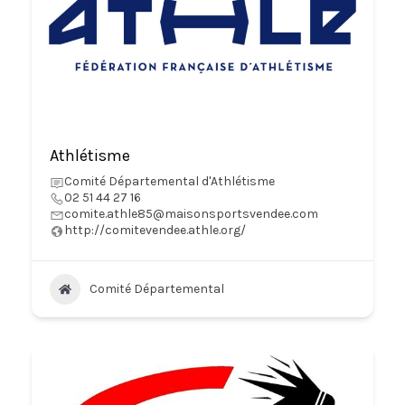
Athlétisme
Comité Départemental d'Athlétisme
02 51 44 27 16
comite.athle85@maisonsportsvendee.com
http://comitevendee.athle.org/
Comité Départemental