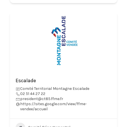
Escalade
Comité Territorial Montagne Escalade
02 51 44 27 22
president@ct85.ffme.fr
https://sites.google.com/view/ffme-
vendee/accueil