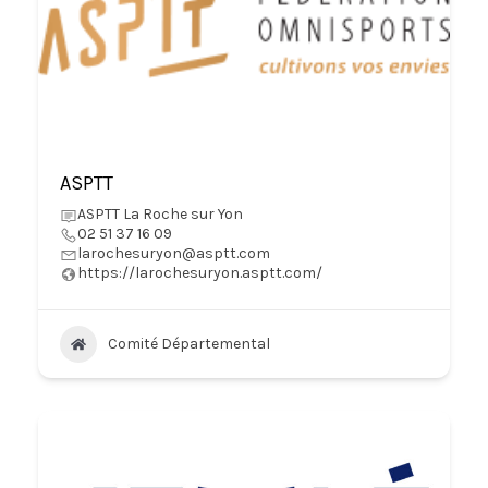
ASPTT
ASPTT La Roche sur Yon
02 51 37 16 09
larochesuryon@asptt.com
https://larochesuryon.asptt.com/
Comité Départemental