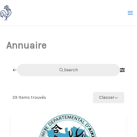
Aller
au
contenu
Annuaire
Search
39
Items trouvés
Classer