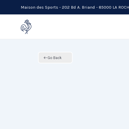
Aller
Maison des Sports - 202 Bd A. Briand - 85000 LA RO
au
contenu
Go Back