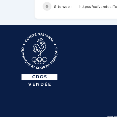
Site web
https://cafvendee.ff
Ment