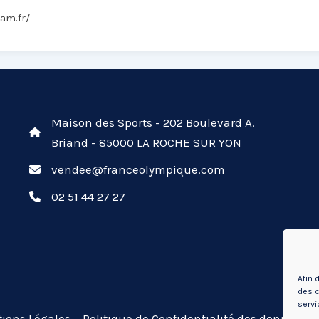
cam.fr/
Maison des Sports - 202 Boulevard A.
Briand - 85000 LA ROCHE SUR YON
vendee@franceolympique.com
02 51 44 27 27
Afin 
des c
servi
ions Légales
Politique de Confidentialité des données (