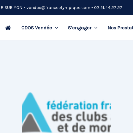
CHE SUR YON -
vendee@franceolympique.com
- 02.51.44.27.27
CDOS Vendée
S’engager
Nos Presta