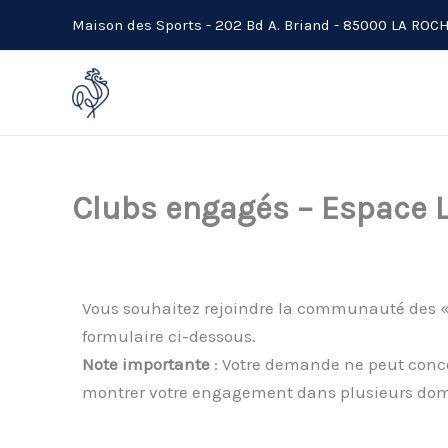
Aller
Maison des Sports - 202 Bd A. Briand - 85000 LA RO
au
contenu
Clubs engagés – Espace 
Vous souhaitez rejoindre la communauté des « 
formulaire ci-dessous.
Note importante
: Votre demande ne peut conce
montrer votre engagement dans plusieurs doma