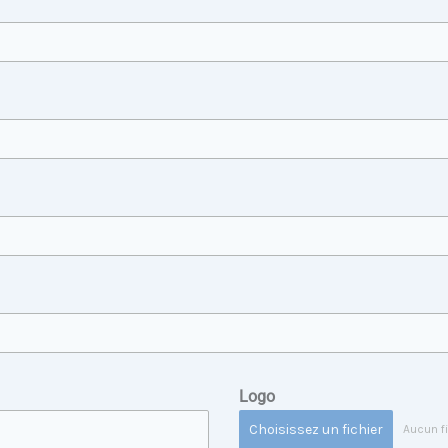
Logo
Choisissez un fichier
Aucun f