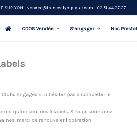
CHE SUR YON -
vendee@franceolympique.com
- 02.51.44.27.27
CDOS Vendée
S’engager
Nos Presta
Labels
Clubs Engagés », n’hésitez pas à compléter le
rner qu’un seul des 5 labels. Si vous souhaitez
ines, merci de renouveler l’opération.