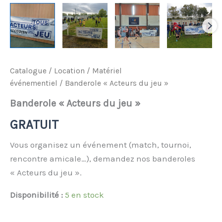
31
31
1
1
2
2
3
3
4
4
5
5
6
6
Aujourd'hui
Aujourd'hui
Effacer
Effacer
Fermer
Fermer
Catalogue
/
Location
/
Matériel
événementiel
/ Banderole « Acteurs du jeu »
Banderole « Acteurs du jeu »
GRATUIT
Vous organisez un événement (match, tournoi,
rencontre amicale…), demandez nos banderoles
« Acteurs du jeu ».
Disponibilité :
5 en stock