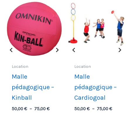
Location
Location
Malle
Malle
pédagogique –
pédagogique –
Kinball
Cardiogoal
Plage
Plage
50,00
€
–
75,00
€
50,00
€
–
75,00
€
de
de
prix :
prix :
50,00 €
50,00 €
à
à