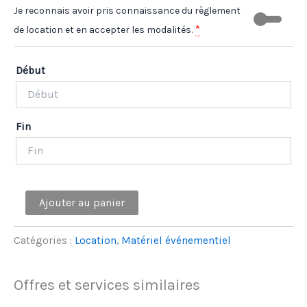
Je reconnais avoir pris connaissance du règlement
*
de location et en accepter les modalités.
Début
Fin
quantité
Ajouter au panier
de
Banderole
"Acteurs
Catégories :
Location
,
Matériel événementiel
du
jeu"
Offres et services similaires