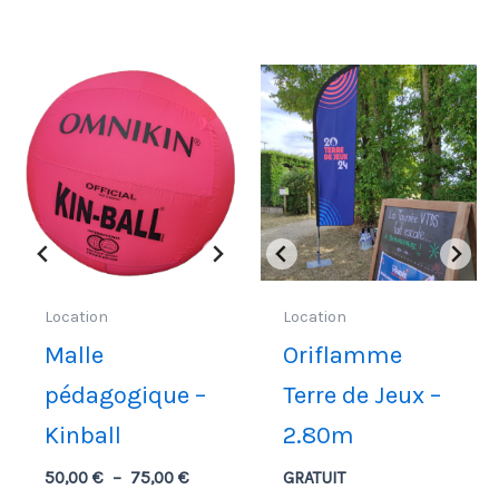
prix :
50,00 €
à
75,00 €
Location
Location
Malle
Oriflamme
pédagogique –
Terre de Jeux –
Kinball
2.80m
Plage
50,00
€
–
75,00
€
GRATUIT
de