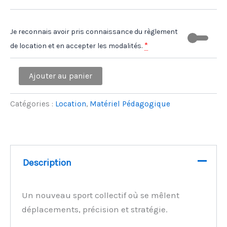
à
Je reconnais avoir pris connaissance du règlement
75,00 €
*
de location et en accepter les modalités.
quantité
Ajouter au panier
de
Malle
pédagogique
Catégories :
Location
,
Matériel Pédagogique
-
Cardiogoal
Description
Un nouveau sport collectif où se mêlent
déplacements, précision et stratégie.