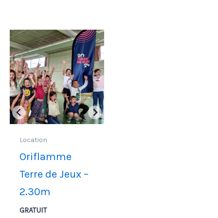
prix :
50,00 €
à
75,00 €
Location
Oriflamme
Terre de Jeux –
2.30m
GRATUIT