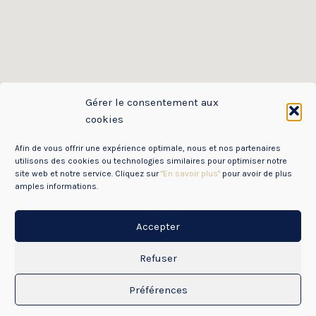
Gérer le consentement aux
cookies
Afin de vous offrir une expérience optimale, nous et nos partenaires
utilisons des cookies ou technologies similaires pour optimiser notre
site web et notre service. Cliquez sur
"En savoir plus"
pour avoir de plus
amples informations.
Accepter
Mentions Légales
Politique de Confidentialité des données (RGPD)
Refuser
Copyright © 2026 CDOS85
Préférences