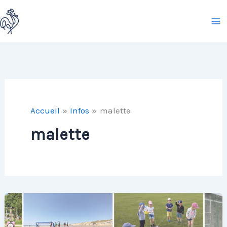
Aller
au
contenu
Accueil
Infos
malette
malette