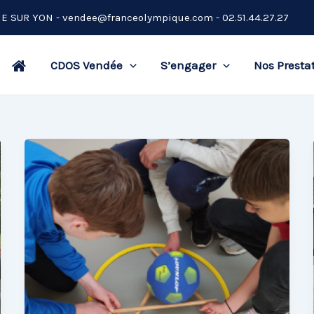
CHE SUR YON -
vendee@franceolympique.com
- 02.51.44.27.27
CDOS Vendée
S’engager
Nos Presta